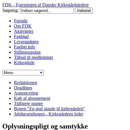
FDK - Foreningen af Danske Kirkegårdsledere
Søgning:
Forside
Om FDK
Aktiviteter
Fagblad
Leverandører
Fagligt info
Stillingsopslag
Tilbud til medlemmer
Kirkegårde
Redaktionen
Deadlines
Annoncering
Køb af abonnement
Tidligere numre
Bogen "En god staude til kirkegården"
Jubilæumsbogen - Kirkegårdens leder
Oplysningspligt og samtykke