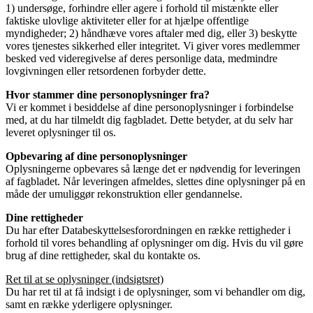
1) undersøge, forhindre eller agere i forhold til mistænkte eller
faktiske ulovlige aktiviteter eller for at hjælpe offentlige
myndigheder; 2) håndhæve vores aftaler med dig, eller 3) beskytte
vores tjenestes sikkerhed eller integritet. Vi giver vores medlemmer
besked ved videregivelse af deres personlige data, medmindre
lovgivningen eller retsordenen forbyder dette.
Hvor stammer dine personoplysninger fra?
Vi er kommet i besiddelse af dine personoplysninger i forbindelse
med, at du har tilmeldt dig fagbladet. Dette betyder, at du selv har
leveret oplysninger til os.
Opbevaring af dine personoplysninger
Oplysningerne opbevares så længe det er nødvendig for leveringen
af fagbladet. Når leveringen afmeldes, slettes dine oplysninger på en
måde der umuliggør rekonstruktion eller gendannelse.
Dine rettigheder
Du har efter Databeskyttelsesforordningen en række rettigheder i
forhold til vores behandling af oplysninger om dig. Hvis du vil gøre
brug af dine rettigheder, skal du kontakte os.
Ret til at se oplysninger (indsigtsret)
Du har ret til at få indsigt i de oplysninger, som vi behandler om dig,
samt en række yderligere oplysninger.