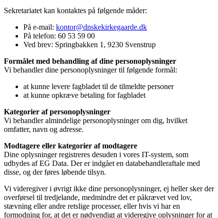
Sekretariatet kan kontaktes på følgende måder:
På e-mail:
kontor@dnskekirkegaarde.dk
På telefon: 60 53 59 00
Ved brev: Springbakken 1, 9230 Svenstrup
Formålet med behandling af dine personoplysninger
Vi behandler dine personoplysninger til følgende formål:
at kunne levere fagbladet til de tilmeldte personer
at kunne opkræve betaling for fagbladet
Kategorier af personoplysninger
Vi behandler almindelige personoplysninger om dig, hvilket
omfatter, navn og adresse.
Modtagere eller kategorier af modtagere
Dine oplysninger registreres desuden i vores IT-system, som
udbydes af EG Data. Der er indgået en databehandleraftale med
disse, og der føres løbende tilsyn.
Vi videregiver i øvrigt ikke dine personoplysninger, ej heller sker der
overførsel til tredjelande, medmindre det er påkrævet ved lov,
stævning eller andre retslige processer, eller hvis vi har en
formodning for, at det er nødvendigt at videregive oplysninger for at