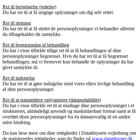
Ret til berigtigelse (rettelse)
Du har ret til at få urigtige oplysninger om dig selv rettet.
Ret til sletning
Du har ret til at få slettet de personoplysninger vi behandler såfremt
du tilbagekalder dit samtykke.
Ret til begrænsning af behandling
Du har i visse tilfælde tillige ret til at få behandlingen af dine
personoplysninger begrænset. Hvis du har ret til at få begrænset
behandlingen, må vi fremover kun behandle de oplysninger du har
givet samtykke til.
Ret til indsigelse
Du har ret til at gøre indsigelse mod vores ellers lovlige behandling
af dine personoplysninger.
Ret til at transmittere oplysninger (dataportabilitet)
Du har i visse tilfælde ret til at modtage dine personoplysninger i et
struktureret, almindeligt anvendt og maskinlæsbart format samt at få
overført disse personoplysninger fra én dataansvarlig til en anden
uden hindring.
Du kan læse mere om dine rettigheder i Datatilsynets vejledning om
de registreredes rettigheder, som du finder på
www.datatilsynet.dk
.