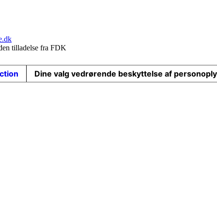
e.dk
den tilladelse fra FDK
ection
Dine valg vedrørende beskyttelse af personopl