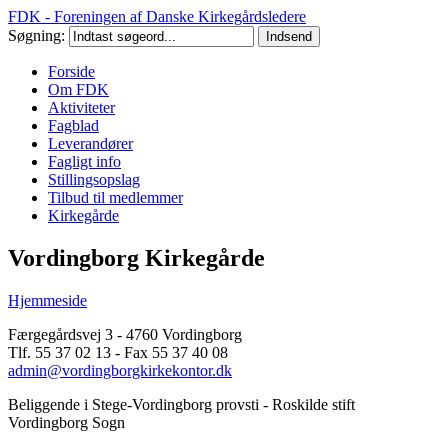
FDK - Foreningen af Danske Kirkegårdsledere
Søgning:
Forside
Om FDK
Aktiviteter
Fagblad
Leverandører
Fagligt info
Stillingsopslag
Tilbud til medlemmer
Kirkegårde
Vordingborg Kirkegårde
Hjemmeside
Færgegårdsvej 3 - 4760 Vordingborg
Tlf. 55 37 02 13 - Fax 55 37 40 08
admin@vordingborgkirkekontor.dk
Beliggende i Stege-Vordingborg provsti - Roskilde stift
Vordingborg Sogn