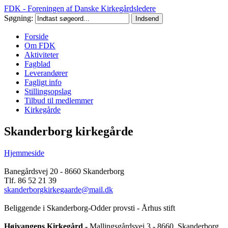
FDK - Foreningen af Danske Kirkegårdsledere
Søgning:
Forside
Om FDK
Aktiviteter
Fagblad
Leverandører
Fagligt info
Stillingsopslag
Tilbud til medlemmer
Kirkegårde
Skanderborg kirkegårde
Hjemmeside
Banegårdsvej 20 - 8660 Skanderborg
Tlf. 86 52 21 39
skanderborgkirkegaarde@mail.dk
Beliggende i Skanderborg-Odder provsti - Århus stift
Højvangens Kirkegård -
Mallingsgårdsvej 3 - 8660 Skanderborg