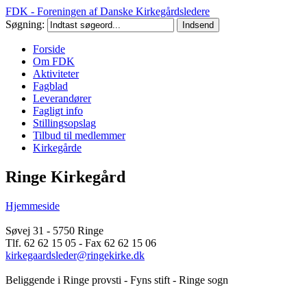
FDK - Foreningen af Danske Kirkegårdsledere
Søgning:
Forside
Om FDK
Aktiviteter
Fagblad
Leverandører
Fagligt info
Stillingsopslag
Tilbud til medlemmer
Kirkegårde
Ringe Kirkegård
Hjemmeside
Søvej 31 - 5750 Ringe
Tlf. 62 62 15 05 - Fax 62 62 15 06
kirkegaardsleder@ringekirke.dk
Beliggende i Ringe provsti - Fyns stift - Ringe sogn