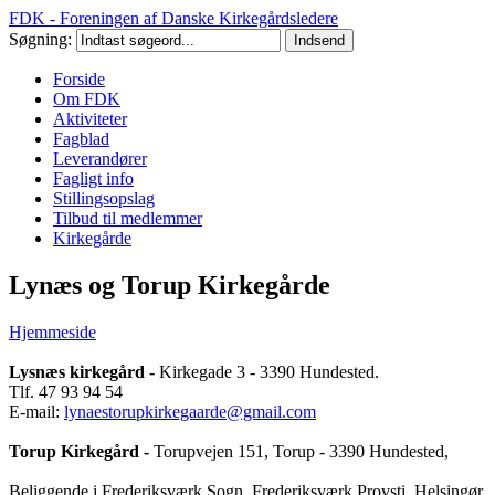
FDK - Foreningen af Danske Kirkegårdsledere
Søgning:
Forside
Om FDK
Aktiviteter
Fagblad
Leverandører
Fagligt info
Stillingsopslag
Tilbud til medlemmer
Kirkegårde
Lynæs og Torup Kirkegårde
Hjemmeside
Lysnæs kirkegård -
Kirkegade 3 - 3390 Hundested.
Tlf. 47 93 94 54
E-mail:
lynaestorupkirkegaarde@gmail.com
T
orup Kirkegård -
Torupvejen 151, Torup - 3390 Hundested,
Beliggende i Frederiksværk Sogn, Frederiksværk Provsti, Helsingør