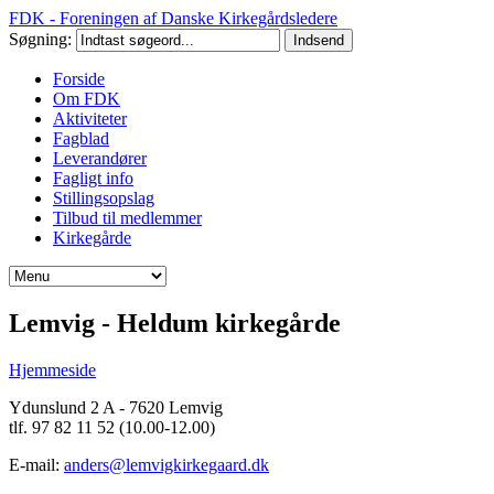
FDK - Foreningen af Danske Kirkegårdsledere
Søgning:
Forside
Om FDK
Aktiviteter
Fagblad
Leverandører
Fagligt info
Stillingsopslag
Tilbud til medlemmer
Kirkegårde
Lemvig - Heldum kirkegårde
Hjemmeside
Ydunslund 2 A - 7620 Lemvig
tlf. 97 82 11 52 (10.00-12.00)
E-mail:
anders@lemvigkirkegaard.dk