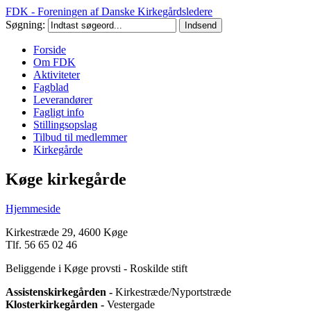
FDK - Foreningen af Danske Kirkegårdsledere
Søgning:
Forside
Om FDK
Aktiviteter
Fagblad
Leverandører
Fagligt info
Stillingsopslag
Tilbud til medlemmer
Kirkegårde
Køge kirkegårde
Hjemmeside
Kirkestræde 29, 4600 Køge
Tlf. 56 65 02 46
Beliggende i Køge provsti - Roskilde stift
Assistenskirkegården -
Kirkestræde/Nyportstræde
Klosterkirkegården -
Vestergade