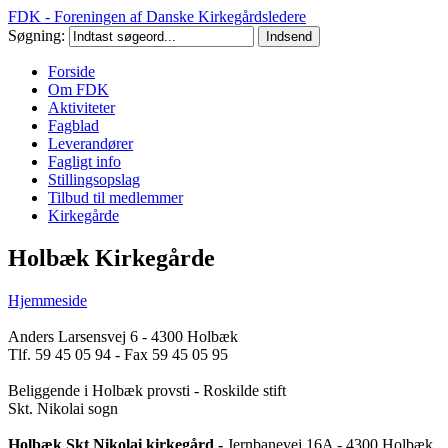
FDK - Foreningen af Danske Kirkegårdsledere
Søgning:
Forside
Om FDK
Aktiviteter
Fagblad
Leverandører
Fagligt info
Stillingsopslag
Tilbud til medlemmer
Kirkegårde
Holbæk Kirkegårde
Hjemmeside
Anders Larsensvej 6 - 4300 Holbæk
Tlf. 59 45 05 94 - Fax 59 45 05 95
Beliggende i Holbæk provsti - Roskilde stift
Skt. Nikolai sogn
Holbæk Skt Nikolai kirkegård -
Jernbanevej 16A - 4300 Holbæk