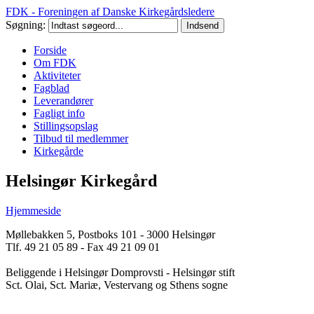
FDK - Foreningen af Danske Kirkegårdsledere
Søgning:
Forside
Om FDK
Aktiviteter
Fagblad
Leverandører
Fagligt info
Stillingsopslag
Tilbud til medlemmer
Kirkegårde
Helsingør Kirkegård
Hjemmeside
Møllebakken 5, Postboks 101 - 3000 Helsingør
Tlf. 49 21 05 89 - Fax 49 21 09 01
Beliggende i Helsingør Domprovsti - Helsingør stift
Sct. Olai, Sct. Mariæ, Vestervang og Sthens sogne
Helsingør Kir