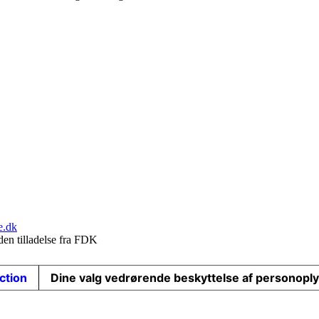
e.dk
den tilladelse fra FDK
ection
Dine valg vedrørende beskyttelse af personopl