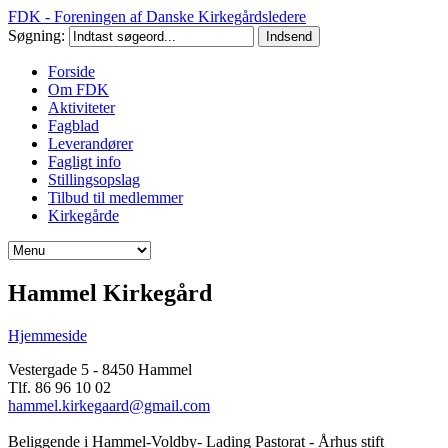
FDK - Foreningen af Danske Kirkegårdsledere
Søgning:
Forside
Om FDK
Aktiviteter
Fagblad
Leverandører
Fagligt info
Stillingsopslag
Tilbud til medlemmer
Kirkegårde
Hammel Kirkegård
Hjemmeside
Vestergade 5 - 8450 Hammel
Tlf. 86 96 10 02
hammel.kirkegaard@gmail.com
Beliggende i Hammel-Voldby- Lading Pastorat - Århus stift