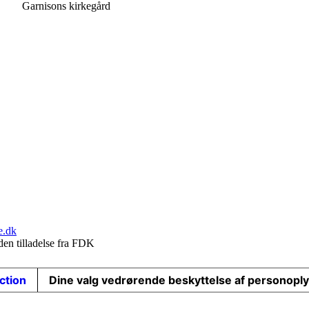
kegård
e.dk
den tilladelse fra FDK
ection
Dine valg vedrørende beskyttelse af personopl