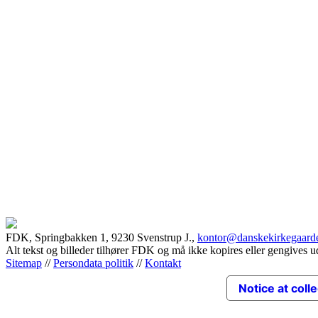
Garnisons kir
FDK, Springbakken 1, 9230 Svenstrup J.,
kontor@danskekirkegaard
Alt tekst og billeder tilhører FDK og må ikke kopires eller gengives u
Sitemap
//
Persondata politik
//
Kontakt
Notice at coll