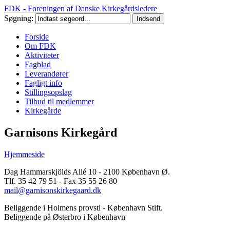
FDK - Foreningen af Danske Kirkegårdsledere
Søgning:
Forside
Om FDK
Aktiviteter
Fagblad
Leverandører
Fagligt info
Stillingsopslag
Tilbud til medlemmer
Kirkegårde
Garnisons Kirkegård
Hjemmeside
Dag Hammarskjölds Allé 10 - 2100 København Ø.
Tlf. 35 42 79 51 - Fax 35 55 26 80
mail@garnisonskirkegaard.dk
Beliggende i Holmens provsti - København Stift.
Beliggende på Østerbro i København