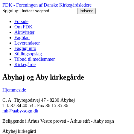
FDK - Foreningen af Danske Kirkegårdsledere
Søgning:
Forside
Om FDK
Aktiviteter
Fagblad
Leverandører
Fagligt info
Stillingsopslag
Tilbud til medlemmer
Kirkegårde
Åbyhøj og Åby kirkegårde
Hjemmeside
C. A. Thyregodsvej 47 - 8230 Åbyhøj
Tlf. 87 34 40 53 - Fax 86 15 35 36
mh@aaby-sogn.dk
Beliggende i Århus Vestre provsti - Århus stift - Aaby sogn
Åbyhøj kirkegård