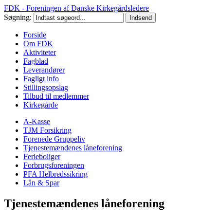
FDK - Foreningen af Danske Kirkegårdsledere
Søgning:
Forside
Om FDK
Aktiviteter
Fagblad
Leverandører
Fagligt info
Stillingsopslag
Tilbud til medlemmer
Kirkegårde
A-Kasse
TJM Forsikring
Forenede Gruppeliv
Tjenestemændenes låneforening
Ferieboliger
Forbrugsforeningen
PFA Helbredssikring
Lån & Spar
Tjenestemændenes låneforening