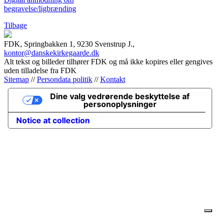
begravelse/ligbrænding
Tilbage
FDK, Springbakken 1, 9230 Svenstrup J.,
kontor@danskekirkegaarde.dk
Alt tekst og billeder tilhører FDK og må ikke kopires eller gengives
uden tilladelse fra FDK
Sitemap
//
Persondata politik
//
Kontakt
Dine valg vedrørende beskyttelse af
personoplysninger
Notice at collection