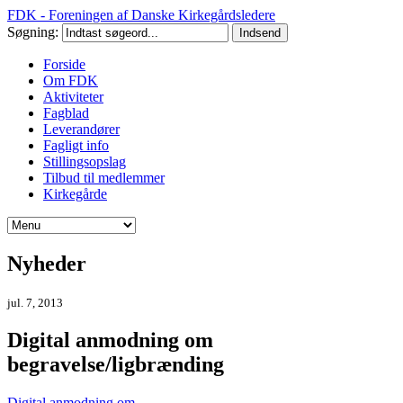
FDK - Foreningen af Danske Kirkegårdsledere
Søgning:
Forside
Om FDK
Aktiviteter
Fagblad
Leverandører
Fagligt info
Stillingsopslag
Tilbud til medlemmer
Kirkegårde
Nyheder
jul. 7, 2013
Digital anmodning om
begravelse/ligbrænding
Digital anmodning om