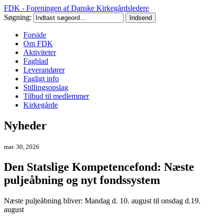
FDK - Foreningen af Danske Kirkegårdsledere
Søgning:
Forside
Om FDK
Aktiviteter
Fagblad
Leverandører
Fagligt info
Stillingsopslag
Tilbud til medlemmer
Kirkegårde
Nyheder
mar. 30, 2026
Den Statslige Kompetencefond: Næste
puljeåbning og nyt fondssystem
Næste puljeåbning bliver: Mandag d. 10. august til onsdag d.19.
august