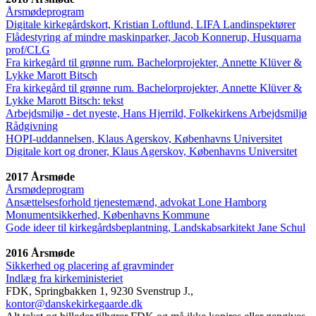
Årsmødeprogram
Digitale kirkegårdskort, Kristian Loftlund, LIFA Landinspektører
Flådestyring af mindre maskinparker, Jacob Konnerup, Husquarna
prof/CLG
Fra kirkegård til grønne rum. Bachelorprojekter, Annette Klüver &
Lykke Marott Bitsch
Fra kirkegård til grønne rum. Bachelorprojekter, Annette Klüver &
Lykke Marott Bitsch: tekst
Arbejdsmiljø - det nyeste, Hans Hjerrild, Folkekirkens Arbejdsmiljø
Rådgivning
HOPI-uddannelsen, Klaus Agerskov, Københavns Universitet
Digitale kort og droner, Klaus Agerskov, Københavns Universitet
2017 Årsmøde
Årsmødeprogram
Ansættelsesforhold tjenestemænd, advokat Lone Hamborg
Monumentsikkerhed, Københavns Kommune
Gode ideer til kirkegårdsbeplantning, Landskabsarkitekt Jane Schul
2016 Årsmøde
Sikkerhed og placering af gravminder
Indlæg fra kirkeministeriet
FDK, Springbakken 1, 9230 Svenstrup J.,
kontor@danskekirkegaarde.dk