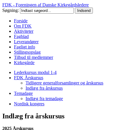
FDK - Foreningen af Danske Kirkegårdsledere
Søgning:
Forside
Om FDK
Aktiviteter
Fagblad
Leverandører
Fagligt info
Stillingsopslag
Tilbud til medlemmer
Kirkegårde
Lederkursus modul 1-4
FDK Årskursus
Tidligere generalforsamlinger og årskursus
Indlæg fra årskursus
Temadage
Indlæg fra temadage
Nordisk kongres
Indlæg fra årskursus
2025 Årskursus