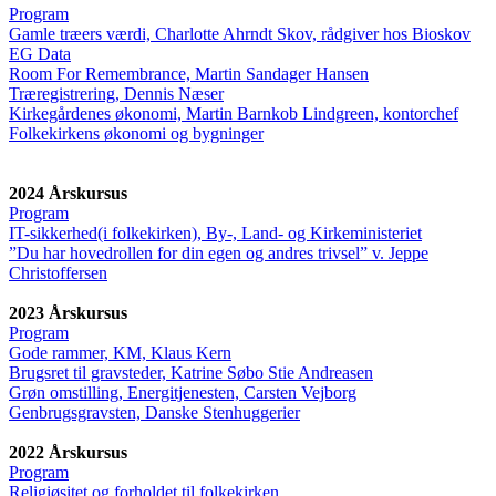
Program
Gamle træers værdi, Charlotte Ahrndt Skov, rådgiver hos Bioskov
EG Data
Room For Remembrance, Martin Sandager Hansen
Træregistrering, Dennis Næser
Kirkegårdenes økonomi, Martin Barnkob Lindgreen, kontorchef
Folkekirkens økonomi og bygninger
2024 Årskursus
Program
IT-sikkerhed(i folkekirken), By-, Land- og Kirkeministeriet
”Du har hovedrollen for din egen og andres trivsel” v. Jeppe
Christoffersen
2023 Årskursus
Program
Gode rammer, KM, Klaus Kern
Brugsret til gravsteder, Katrine Søbo Stie Andreasen
Grøn omstilling, Energitjenesten, Carsten Vejborg
Genbrugsgravsten, Danske Stenhuggerier
2022 Årskursus
Program
Religiøsitet og forholdet til folkekirken